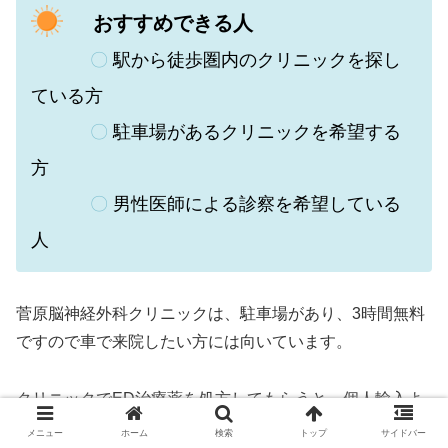
おすすめできる人
〇
駅から徒歩圏内のクリニックを探し
ている方
〇
駐車場があるクリニックを希望する
方
〇
男性医師による診察を希望している
人
菅原脳神経外科クリニックは、
駐車場があり、3時間無料
ですので車で来院したい方には向いています。
クリニックでED治療薬を処方してもらうと、個人輸入よ
り価格は高くなりますが、確実に正規のED治療薬を購入
メニュー
ホーム
検索
トップ
サイドバー