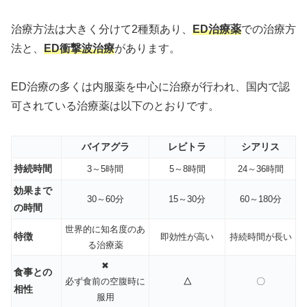
治療方法は大きく分けて2種類あり、
ED治療薬
での治療方
法と、
ED衝撃波治療
があります。
ED治療の多くは内服薬を中心に治療が行われ、国内で認
可されている治療薬は以下のとおりです。
バイアグラ
レビトラ
シアリス
持続時間
3～5時間
5～8時間
24～36時間
効果まで
30～60分
15～30分
60～180分
の時間
世界的に知名度のあ
特徴
即効性が高い
持続時間が長い
る治療薬
✖
食事との
必ず食前の空腹時に
△
〇
相性
服用