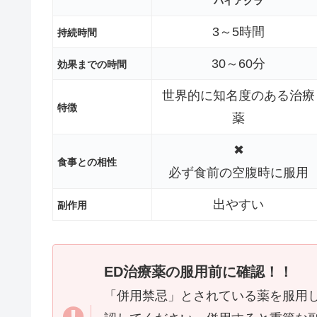
バイアグラ
3～5時間
持続時間
30～60分
効果までの時間
世界的に知名度のある治療
特徴
薬
✖
食事との相性
必ず食前の空腹時に服用
出やすい
副作用
ED治療薬の服用前に確認！！
「併用禁忌」とされている薬を服用