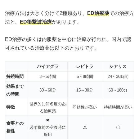
治療方法は大きく分けて2種類あり、
ED治療薬
での治療方
法と、
ED衝撃波治療
があります。
ED治療の多くは内服薬を中心に治療が行われ、国内で認
可されている治療薬は以下のとおりです。
バイアグラ
レビトラ
シアリス
持続時間
3～5時間
5～8時間
24～36時間
効果まで
30～60分
15～30分
60～180分
の時間
世界的に知名度のあ
特徴
即効性が高い
持続時間が長い
る治療薬
✖
食事との
必ず食前の空腹時に
△
〇
相性
服用