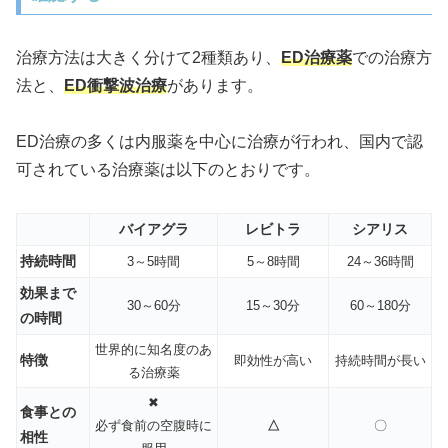
治療方法は大きく分けて2種類あり、
ED治療薬
での治療方
法と、
ED衝撃波治療
があります。
ED治療の多くは内服薬を中心に治療が行われ、国内で認
可されている治療薬は以下のとおりです。
バイアグラ
レビトラ
シアリス
持続時間
3～5時間
5～8時間
24～36時間
効果まで
30～60分
15～30分
60～180分
の時間
世界的に知名度のあ
特徴
即効性が高い
持続時間が長い
る治療薬
✖
食事との
必ず食前の空腹時に
△
〇
相性