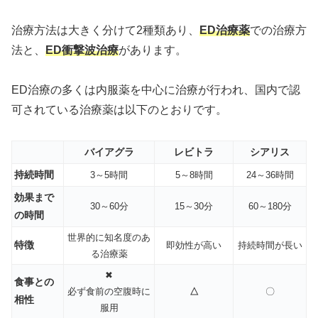
治療方法は大きく分けて2種類あり、
ED治療薬
での治療方
法と、
ED衝撃波治療
があります。
ED治療の多くは内服薬を中心に治療が行われ、国内で認
可されている治療薬は以下のとおりです。
バイアグラ
レビトラ
シアリス
持続時間
3～5時間
5～8時間
24～36時間
効果まで
30～60分
15～30分
60～180分
の時間
世界的に知名度のあ
特徴
即効性が高い
持続時間が長い
る治療薬
✖
食事との
必ず食前の空腹時に
△
〇
相性
服用