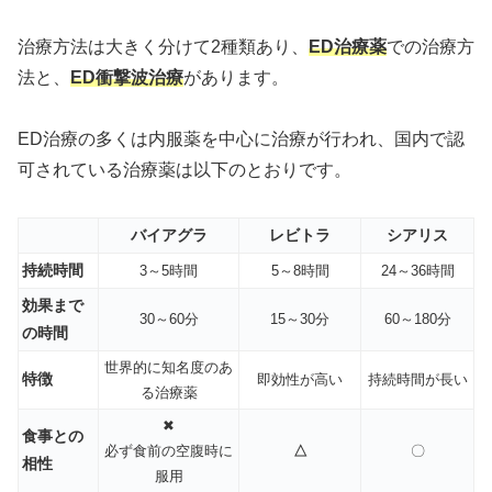
治療方法は大きく分けて2種類あり、
ED治療薬
での治療方
法と、
ED衝撃波治療
があります。
ED治療の多くは内服薬を中心に治療が行われ、国内で認
可されている治療薬は以下のとおりです。
バイアグラ
レビトラ
シアリス
持続時間
3～5時間
5～8時間
24～36時間
効果まで
30～60分
15～30分
60～180分
の時間
世界的に知名度のあ
特徴
即効性が高い
持続時間が長い
る治療薬
✖
食事との
必ず食前の空腹時に
△
〇
相性
服用