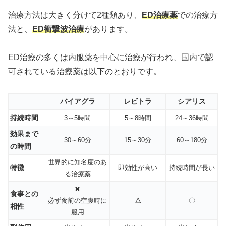
治療方法は大きく分けて2種類あり、
ED治療薬
での治療方
法と、
ED衝撃波治療
があります。
ED治療の多くは内服薬を中心に治療が行われ、国内で認
可されている治療薬は以下のとおりです。
バイアグラ
レビトラ
シアリス
持続時間
3～5時間
5～8時間
24～36時間
効果まで
30～60分
15～30分
60～180分
の時間
世界的に知名度のあ
特徴
即効性が高い
持続時間が長い
る治療薬
✖
食事との
必ず食前の空腹時に
△
〇
相性
服用