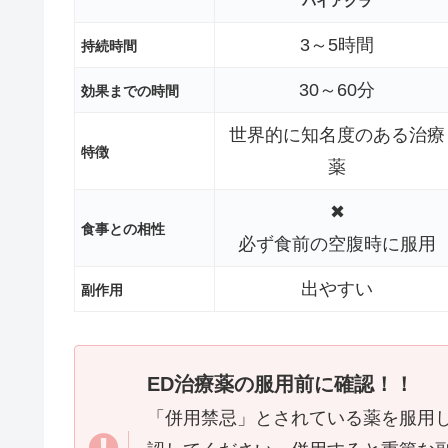
バイアグラ
3～5時間
持続時間
30～60分
効果までの時間
世界的に知名度のある治療
特徴
薬
✖
食事との相性
必ず食前の空腹時に服用
出やすい
副作用
ED治療薬の服用前に確認！！
「併用禁忌」とされている薬を服用