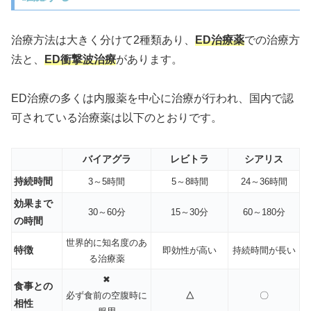
治療方法は大きく分けて2種類あり、
ED治療薬
での治療方
法と、
ED衝撃波治療
があります。
ED治療の多くは内服薬を中心に治療が行われ、国内で認
可されている治療薬は以下のとおりです。
バイアグラ
レビトラ
シアリス
持続時間
3～5時間
5～8時間
24～36時間
効果まで
30～60分
15～30分
60～180分
の時間
世界的に知名度のあ
特徴
即効性が高い
持続時間が長い
る治療薬
✖
食事との
必ず食前の空腹時に
△
〇
相性