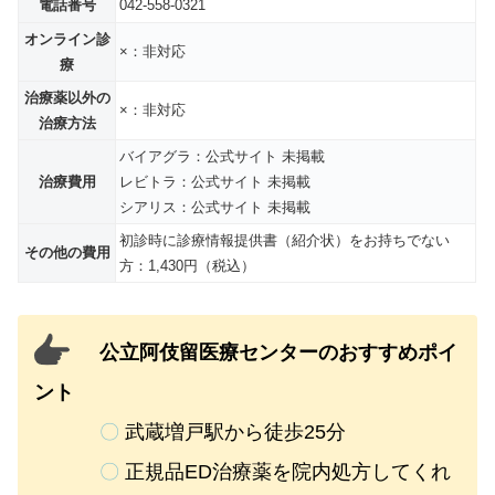
電話番号
042-558-0321
オンライン診
×：非対応
療
治療薬以外の
×：非対応
治療方法
バイアグラ：公式サイト 未掲載
治療費用
レビトラ：公式サイト 未掲載
シアリス：公式サイト 未掲載
初診時に診療情報提供書（紹介状）をお持ちでない
その他の費用
方：1,430円（税込）
公立阿伎留医療センターのおすすめポイ
ント
〇
武蔵増戸駅から徒歩25分
〇
正規品ED治療薬を院内処方してくれ