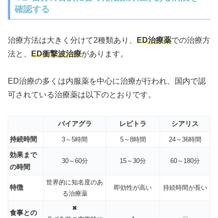
確認する
治療方法は大きく分けて2種類あり、
ED治療薬
での治療方
法と、
ED衝撃波治療
があります。
ED治療の多くは内服薬を中心に治療が行われ、国内で認
可されている治療薬は以下のとおりです。
バイアグラ
レビトラ
シアリス
持続時間
3～5時間
5～8時間
24～36時間
効果まで
30～60分
15～30分
60～180分
の時間
世界的に知名度のあ
特徴
即効性が高い
持続時間が長い
る治療薬
✖
食事との