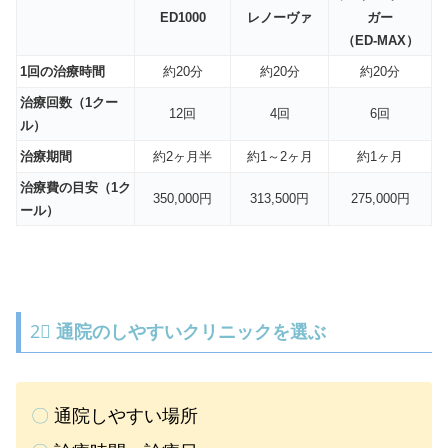
ED1000
レノーヴァ
ガー
（ED-MAX）
1回の治療時間
約20分
約20分
約20分
治療回数（1クー
12回
4回
6回
ル）
治療期間
約2ヶ月半
約1～2ヶ月
約1ヶ月
治療費の目安（1ク
350,000円
313,500円
275,000円
ール）
2⃣
通院のしやすいクリニックを選ぶ
〇
通院しやすい場所