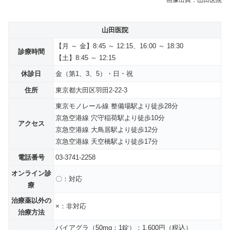
画像出典：山田医院
山田医院
【月 ～
金
】8:45 ～ 12:15、16:00 ～ 18:30
診療時間
【土】8:45 ～ 12:15
休診日
金（第1、3、5）
・日・祝
住所
東京都大田区羽田2-22-3
東京モノレール線 整備場駅より徒歩28分
京急空港線 穴守稲荷駅より徒歩10分
アクセス
京急空港線 大鳥居駅より徒歩12分
京急空港線 天空橋駅より徒歩17分
電話番号
03-3741-2258
オンライン診
〇：対応
療
治療薬以外の
×：非対応
治療方法
バイアグラ（50mg：1錠）：1,600円（税込）