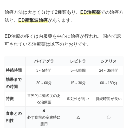
治療方法は大きく分けて2種類あり、
ED治療薬
での治療方
法と、
ED衝撃波治療
があります。
ED治療の多くは内服薬を中心に治療が行われ、国内で認
可されている治療薬は以下のとおりです。
バイアグラ
レビトラ
シアリス
持続時間
3～5時間
5～8時間
24～36時間
効果まで
30～60分
15～30分
60～180分
の時間
世界的に知名度のあ
特徴
即効性が高い
持続時間が長い
る治療薬
✖
食事との
必ず食前の空腹時に
△
〇
相性
服用