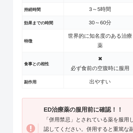
3～5時間
持続時間
30～60分
効果までの時間
世界的に知名度のある治療
特徴
薬
✖
食事との相性
必ず食前の空腹時に服用
出やすい
副作用
ED治療薬の服用前に確認！！
「併用禁忌」とされている薬を服用
認してください。併用すると重篤な