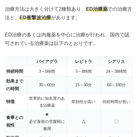
治療方法は大きく分けて2種類あり、
ED治療薬
での治療方
法と、
ED衝撃波治療
があります。
ED治療の多くは内服薬を中心に治療が行われ、国内で認
可されている治療薬は以下のとおりです。
バイアグラ
レビトラ
シアリス
持続時間
3～5時間
5～8時間
24～36時間
効果まで
30～60分
15～30分
60～180分
の時間
世界的に知名度のあ
特徴
即効性が高い
持続時間が長い
る治療薬
✖
食事との
必ず食前の空腹時に
△
〇
相性
服用