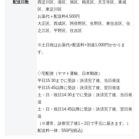
配送日数
西淀川区、港区、旭区、鶴見区、天王寺区、東成
区、東淀川区
お薬代＋配送料4,500円
大正区、西成区、阿倍野区、生野区、東住吉区、住
之江区、平野区、住吉区
※土日祝はお薬代+配送料+別途1,000円かかりま
す。
◇宅配便（ヤマト運輸、日本郵政）
平日15:30までに受診：決済完了後、当日発送
平日15:45以降に受診：決済完了後、翌日発送
土・日・祝日14:30までに受診：決済完了後、当日発
送
土・日・祝日14:45以降に受診：決済完了後、翌日発
送
（※通常、診察完了後1～2日で手元に届きます。）
配送料一律 : 550円(税込)