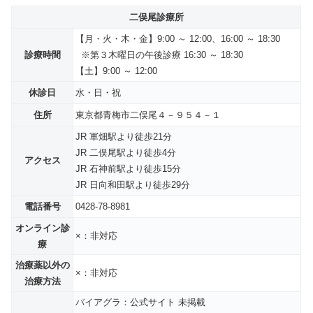
二俣尾診療所
【月・火・木・金】
9:00 ～ 12
:
00
、
16
:
00 ～ 18
:3
0
診療時間
※第３木曜日の午後診療 16:30 ～ 18:30
【土】9:00 ～ 12:00
休診日
水・
日・祝
住所
東京都青梅市二俣尾４－９５４－１
JR 軍畑駅より徒歩21分
JR 二俣尾駅より徒歩4分
アクセス
JR 石神前駅より徒歩15分
JR 日向和田駅より徒歩29分
電話番号
0428-78-8981
オンライン診
×：非対応
療
治療薬以外の
×：非対応
治療方法
バイアグラ：公式サイト 未掲載