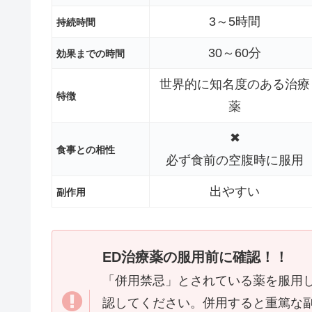
3～5時間
持続時間
30～60分
効果までの時間
世界的に知名度のある治療
特徴
薬
✖
食事との相性
必ず食前の空腹時に服用
出やすい
副作用
ED治療薬の服用前に確認！！
「併用禁忌」とされている薬を服用
認してください。併用すると重篤な