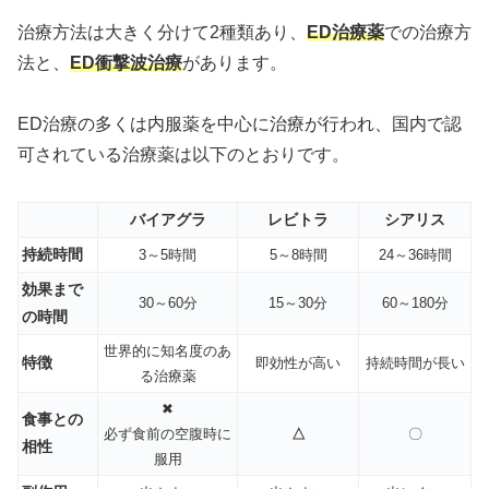
治療方法は大きく分けて2種類あり、
ED治療薬
での治療方
法と、
ED衝撃波治療
があります。
ED治療の多くは内服薬を中心に治療が行われ、国内で認
可されている治療薬は以下のとおりです。
バイアグラ
レビトラ
シアリス
持続時間
3～5時間
5～8時間
24～36時間
効果まで
30～60分
15～30分
60～180分
の時間
世界的に知名度のあ
特徴
即効性が高い
持続時間が長い
る治療薬
✖
食事との
必ず食前の空腹時に
△
〇
相性
服用