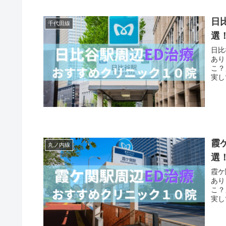
日
千代田線
選
日比
あり
こ？
実し
霞
丸ノ内線
選
霞ケ
あり
こ？
実し