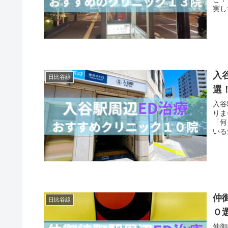
実し
入
日比谷線
選
入谷
りま
「何
いる
仲
日比谷線
０
仲御