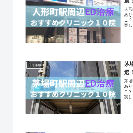
選
人形
あり
こ？
実し
茅
日比谷線
選
茅場
あり
こ？
実し