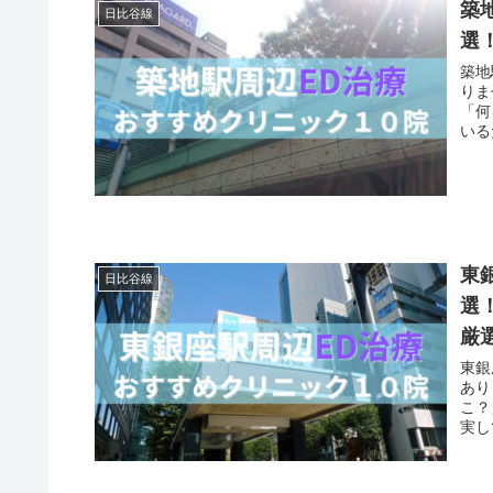
築
日比谷線
選
築地
りま
「何
いる
東
日比谷線
選
厳
東銀
あり
こ？
実し