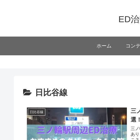
ED
ホーム
コン
日比谷線
三
日比谷線
選
三ノ
あり
こ？