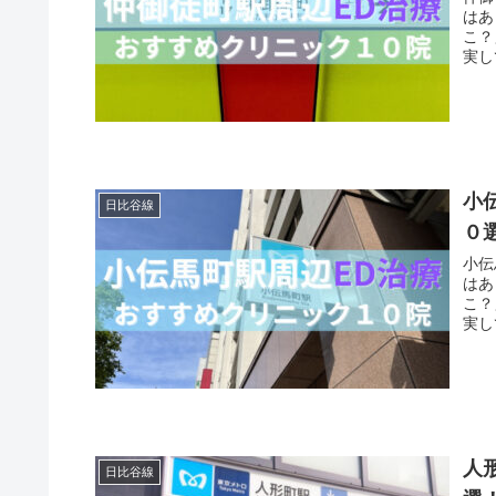
はあ
こ？
実し
小
日比谷線
０
小伝
はあ
こ？
実し
人
日比谷線